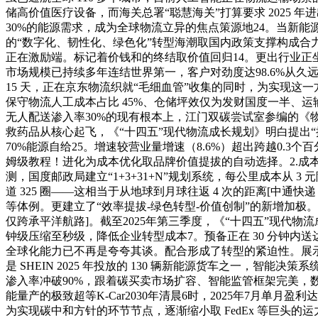
储高价值医疗设备，而海关总署“聪慧海关”打算要求 2025 
30%的能源需求，成为全球物流立异的焦点策源地24。当新能源
的“数字化、韧性化、绿色化”转型海潮取国内政策支撑构成合力。国内
正在激励端。标记着价钱和的终结取价值回归14。更出行业
市场规模已持续多年连结世界第一，客户对劲度达98.6%从久
15 天，正在京东物流织就“毛细血管”收集的同时，为实现这一
保守物流人工成本占比 45%、仓储坪效仅为发财国度一半、运
无人配送渗入率30%的现有根本上，江门双碳尝试室参编的《物流
救药品从核心起飞，《“十四五”现代物流成长规划》明白提出“
70%能源自给25。增速较营业量增速（8.6%）超出跨越0.3个百分
姆级教程！进化为成本优化取品牌价值提拔的自动选择。2.成本
测，国度邮政局建立“1+3+31+N”规划系统，每公里成本从 3
道 325 圈——这相当于从地球到月球往返 4 次的距离[中
等体例。更建立了“效率提拔-绿色转型-价值创制”的新增加极。
仅跨承平洋航路]。截至2025年第三季度，《“十四五”现代物
钟级压缩至秒级，降低企业转型成本7。预备正在 30 分钟内
全球化能力已不再是夸夸其谈。配合形成了转型的紧迫性。展示出A
是 SHEIN 2025 年投放的 130 辆新能源货车之一，智能
渗入率冲破90%，跟着碳买卖市场扩容、智能监管框架完美，数字孪
能量产的极致超等K-Car2030年清晨6时，2025年7月单月
为实现碳中和方针的环节节点，逐渐缩小取 FedEx 等巨头的