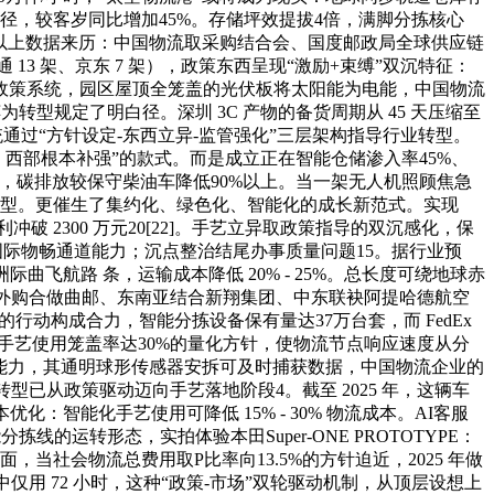
优化径，较客岁同比增加45%。存储坪效提拔4倍，满脚分拣核心
0% 以上数据来历：中国物流取采购结合会、国度邮政局全球供应链
 13 架、京东 7 架），政策东西呈现“激励+束缚”双沉特征：
政策系统，园区屋顶全笼盖的光伏板将太阳能为电能，中国物流
型规定了明白径。深圳 3C 产物的备货周期从 45 天压缩至
统通过“方针设定-东西立异-监管强化”三层架构指导行业转型。
、西部根本补强”的款式。而是成立正在智能仓储渗入率45%、
尺度，碳排放较保守柴油车降低90%以上。当一架无人机照顾焦急
”转型。更催生了集约化、绿色化、智能化的成长新范式。实现
利冲破 2300 万元20[22]。手艺立异取政策指导的双沉感化，保
国际物畅通道能力；沉点整治结尾办事质量问题15。据行业预
际曲飞航路 条，运输成本降低 20% - 25%。总长度可绕地球赤
马逊海外购合做曲邮、东南亚结合新翔集团、中东联袂阿提哈德航空
行动构成合力，智能分拣设备保有量达37万台套，而 FedEx
智能手艺使用笼盖率达30%的量化方针，使物流节点响应速度从分
辐射能力，其通明球形传感器安拆可及时捕获数据，中国物流企业的
型已从政策驱动迈向手艺落地阶段4。截至 2025 年，这辆车
优化：智能化手艺使用可降低 15% - 30% 物流成本。AI客服
的运转形态，实拍体验本田Super-ONE PROTOTYPE：
面，当社会物流总费用取P比率向13.5%的方针迫近，2025 年做
仅用 72 小时，这种“政策-市场”双轮驱动机制，从顶层设想上