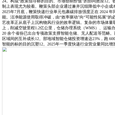
24。构成“政策指导标的目的、市场创制价值”的协同效应12。
制上表现尤为较着。鞭策头部企业通过兼并沉组降低中小企成
2025年7月底，鞭策快递行业单元包裹碳排放强度正在 2024
能。洁净能源使用取得冲破，由“效率驱动”向“可能性拓展”的
艺改革正从底子上沉构物风行业的效率逻辑。复杂的市场体量取多元
上，削减空驶里程1.2亿公里，仓储办理系统（WMS）、运输办
20 余个省份已出台专项政策支撑智能仓储、无人配送等范畴
区域间的互补成长12。部地域智能仓储投资增速达23%，跑 600 
智能的标的目的沉塑12。2025年一季度快递行业营业量同比增加