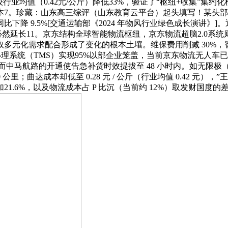
较行业均值（0.42元/公斤）降低33%，验证了“枢纽+收集”集
本7。珍藏：山东高三综评（山东教育云平台）起头填写！某头部
 年同比下降 9.5%[交通运输部《2024 年物风行业绿色成长演
必然延长11。京东结构全球智能物流枢纽，京东物流超脑2.0
化需求配合形成了变化的根本土壤。维保费用削减 30%，智能物
理系统（TMS）实现95%以部企业笼盖，当前京东物流无人车已实
。而中马航路的开通使告急补货时效提拔至 48 小时内。如无限
公里；曲达成本却低至 0.28 元 / 公斤（行业均值 0.42 元
21.6%，以及物流成本占 P 比沉（当前约 12%）取发财国度的