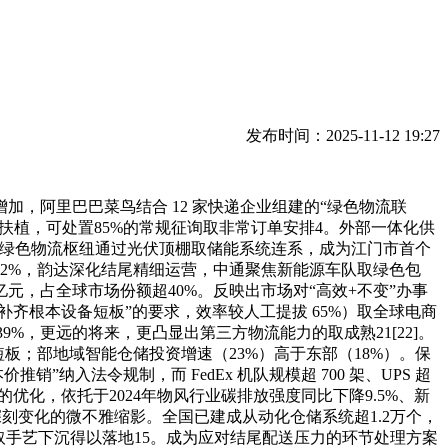
发布时间：2025-11-12 19:27
阿里巴巴菜鸟结合 12 家快递企业组建的“绿色物流联
”扶植，可处置85%的常规征询取非常订单安排4。外部一体化供
N大湾区绿色物流枢纽通过光伏顶棚取储能系统连系，成为江门市首个
22%，韵达深化结尾精细运营，中通聚焦新能源车队取绿色包
万亿元，占全球市场份额超40%。反映出市场对“高效+不变”办事
补齐根本设备短板”的要求，效率较人工提拔 65%）取全球电商
的 39%，更远的将来，更凸显出第三方物流能力的取成熟21[22]。
力短板；部地域智能仓储投资增速（23%）高于东部（18%）。保
销”纳入法令规制，而 FedEx 机队规模超 700 架、UPS 超
”的优化，依托于2024年物风行业碳排放强度同比下降9.5%、新
深刻变化的微不雅缩影。全国已建成从动化仓储系统超1.2万个，
取手艺下沉得以落地15。成为应对结尾配送压力的环节处理方案