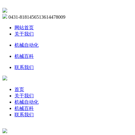
0431-81814565
13614478009
网站首页
关于我们
机械自动化
机械百科
联系我们
首页
关于我们
机械自动化
机械百科
联系我们