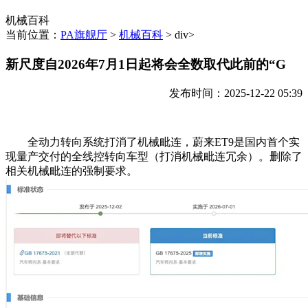
机械百科
当前位置：
PA旗舰厅
>
机械百科
> div>
新尺度自2026年7月1日起将会全数取代此前的“G
发布时间：2025-12-22 05:39
全动力转向系统打消了机械毗连，蔚来ET9是国内首个实
现量产交付的全线控转向车型（打消机械毗连冗余）。删除了
相关机械毗连的强制要求。