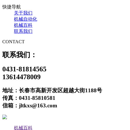
快捷导航
关于我们
机械自动化
机械百科
联系我们
CONTACT
联系我们：
0431-81814565
13614478009
地址：长春市高新开发区超越大街1188号
传真：0431-85810581
信箱：jltkxs@163.com
机械百科