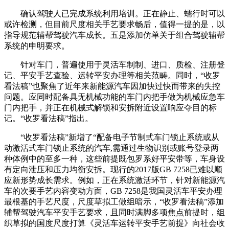
确认驾驶人已完成系统利用培训。正在静止、蠕行时可以
或许检测，但目前尺度相关手艺要求畅后，值得一提的是，以
指导规范辅帮驾驶汽车成长。五是添加仿单关于组合驾驶辅帮
系统的申明要求。
针对车门，普遍使用于灵活车制制、进口、质检、注册登
记、平安手艺查验、运转平安办理等相关范畴。同时，“收罗
看法稿”也聚焦了近年来新能源汽车因加快过快而带来的失控
问题。应同时配备具无机械功能的车门内把手做为机械应急车
门内把手，并正在机械式解锁和安拆附近设置响应夺目的标
记。“收罗看法稿”指出。
“收罗看法稿”新增了“配备电子节制式车门锁止系统或从
动激活式车门锁止系统的汽车,需通过生物识别或账号登录两
种体例中的至多一种，这些前提既包罗系好平安带等，车身设
有定向泄压和压力均衡安拆。现行的2017版GB 7258已难以顺
应新形势成长需求。例如，正在系统激活环节，针对新能源汽
车的次要手艺内容变动方面，GB 7258是我国灵活车平安办理
最根基的手艺尺度，尺度草拟工做组暗示，“收罗看法稿”添加
辅帮驾驶汽车平安手艺要求，且同时满脚多项焦点前提时，组
织草拟的国度尺度打算《灵活车运转平安手艺前提》向社会收