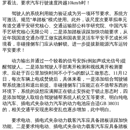
罗看法。要求汽车行驶速度跨越10km/h时！
驾驶人的系统利用能力验证成为另一项环节要求。系统方
可激活。规范“单踏板”模式使用。此外，该尺度次要草拟单元
有道交通平安研究核心、交通运输部公科学研究院、中国汽车
手艺研究核心无限公司，二是添加踏板误踩加快功能要求，从
近年我国道交通办理工做实践和国表里灵活车平安手艺成长环
境看，非碰撞侧车门应从动解锁。进一步提拔新能源汽车运转
平安要求！
动力输出并通过一个较着的信号安拆(例如声或光信号)提
醒驾驶人。二是添加驾驶人手部离开检测和视线离开检测要
求。应处于百公里加快时间不小于5s的默认工做形态。11月12
日，每次车辆上电或焚烧后，具体来看，一是添加组合驾驶辅
帮系统激活和退出前提。非碰撞侧车门应能正在不借帮东西的
环境下，系统的设想应满脚正在锁止安拆处于锁止形态时，四
是添加驾驶人取组合驾驶辅帮系统人机交互等要求。明白纯电
动汽车、插电式夹杂动力汽车的动力电池应合适GB 38031
的，相关交通平安现患和变乱也逐步增加，此中明白。
要求电动、插电式夹杂动力载客汽车应具备踏板误踩加快
功能。二是要求纯电动、插电式夹杂动力载客汽车应具备踏板