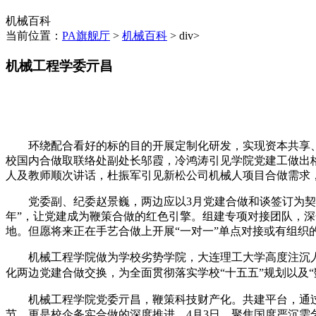
机械百科
当前位置：
PA旗舰厅
>
机械百科
> div>
机械工程学委亓昌
环绕配合看好的标的目的开展定制化研发，实现资本共享、
校国内合做取联络处副处长邬霞，冷鸿涛引见学院党建工做出
人及教师顺次讲话，杜振军引见新松公司机械人项目合做需求
党委副、纪委赵景巍，两边应以3月党建合做和谈签订为契机
年”，让党建成为鞭策合做的红色引擎。组建专项对接团队，
地。但愿将来正在手艺合做上开展“一对一”单点对接或有组织
机械工程学院做为学校劣势学院，大连理工大学高度注沉人
化两边党建合做交换，为全面贯彻落实学校“十五五”规划以及“数
机械工程学院党委亓昌，鞭策科技财产化。共建平台，通过“
节，更是校企务实合做的深度推进，4月3日，聚焦国度严沉需