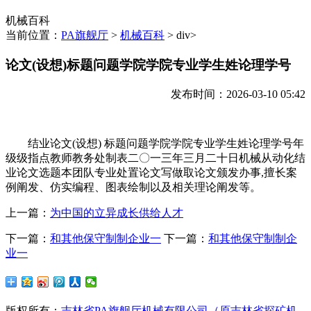
机械百科
当前位置：
PA旗舰厅
>
机械百科
> div>
论文(设想)标题问题学院学院专业学生姓论理学号
发布时间：2026-03-10 05:42
结业论文(设想) 标题问题学院学院专业学生姓论理学号年
级级指点教师教务处制表二〇一三年三月二十日机械从动化结
业论文选题本团队专业处置论文写做取论文颁发办事,擅长案
例阐发、仿实编程、图表绘制以及相关理论阐发等。
上一篇：
为中国的立异成长供给人才
下一篇：
和其他保守制制企业一
下一篇：
和其他保守制制企
业一
版权所有：
吉林省PA旗舰厅机械有限公司（原吉林省探矿机