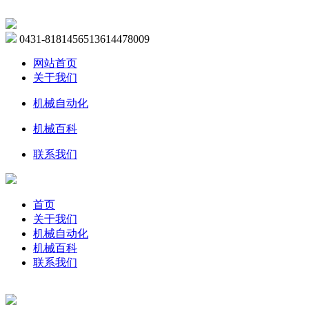
0431-81814565
13614478009
网站首页
关于我们
机械自动化
机械百科
联系我们
首页
关于我们
机械自动化
机械百科
联系我们