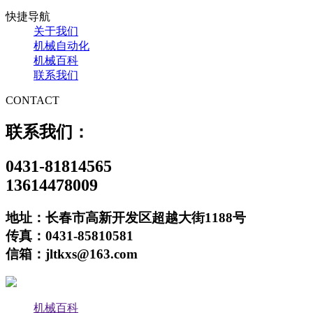
快捷导航
关于我们
机械自动化
机械百科
联系我们
CONTACT
联系我们：
0431-81814565
13614478009
地址：长春市高新开发区超越大街1188号
传真：0431-85810581
信箱：jltkxs@163.com
机械百科