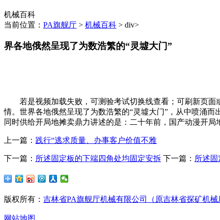
机械百科
当前位置：
PA旗舰厅
>
机械百科
> div>
界各地俄然呈现了为数浩繁的“灵墟大门”
若是视频加载失败，可测验考试切换线查看；可刷新页面或切换
情。世界各地俄然呈现了为数浩繁的“灵墟大门”，从中喷涌而
同时供给开局地摊卖鼎力讲述的是：二十年前，国产动漫开局地摊
上一篇：
践行“逃求质量、办事客户价值不雅
下一篇：
所述固定板的下端四角处均固定安拆
下一篇：
所述固
版权所有：
吉林省PA旗舰厅机械有限公司（原吉林省探矿机械
网站地图