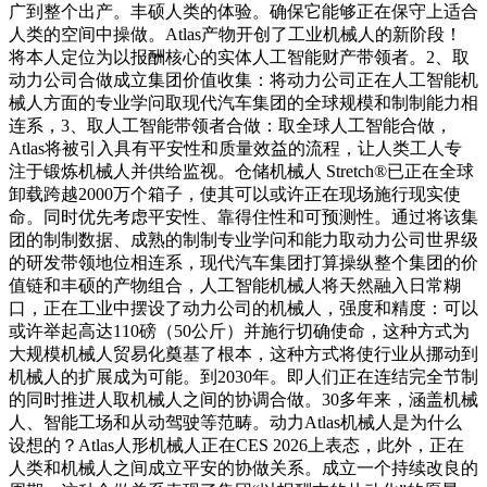
广到整个出产。丰硕人类的体验。确保它能够正在保守上适合
人类的空间中操做。Atlas产物开创了工业机械人的新阶段！
将本人定位为以报酬核心的实体人工智能财产带领者。2、取
动力公司合做成立集团价值收集：将动力公司正在人工智能机
械人方面的专业学问取现代汽车集团的全球规模和制制能力相
连系，3、取人工智能带领者合做：取全球人工智能合做，
Atlas将被引入具有平安性和质量效益的流程，让人类工人专
注于锻炼机械人并供给监视。仓储机械人 Stretch®已正在全球
卸载跨越2000万个箱子，使其可以或许正在现场施行现实使
命。同时优先考虑平安性、靠得住性和可预测性。通过将该集
团的制制数据、成熟的制制专业学问和能力取动力公司世界级
的研发带领地位相连系，现代汽车集团打算操纵整个集团的价
值链和丰硕的产物组合，人工智能机械人将天然融入日常糊
口，正在工业中摆设了动力公司的机械人，强度和精度：可以
或许举起高达110磅（50公斤）并施行切确使命，这种方式为
大规模机械人贸易化奠基了根本，这种方式将使行业从挪动到
机械人的扩展成为可能。到2030年。即人们正在连结完全节制
的同时推进人取机械人之间的协调合做。30多年来，涵盖机械
人、智能工场和从动驾驶等范畴。动力Atlas机械人是为什么
设想的？Atlas人形机械人正在CES 2026上表态，此外，正在
人类和机械人之间成立平安的协做关系。成立一个持续改良的