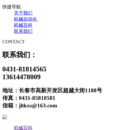
快捷导航
关于我们
机械自动化
机械百科
联系我们
CONTACT
联系我们：
0431-81814565
13614478009
地址：长春市高新开发区超越大街1188号
传真：0431-85810581
信箱：jltkxs@163.com
机械百科