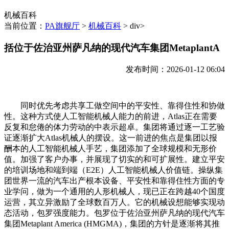
机械百科
当前位置：
PA旗舰厅
>
机械百科
> div>
括位于佐治亚州萨凡纳的现代汽车集团MetaplantA
发布时间：2026-01-12 06:04
同时优先考虑共享工做空间中的平安性、靠得住性和协做
性。这种方式使人工智能机械人能力的前进，Atlas正在需要
反复和怠倦的体力劳动的中表示超卓。集团将通过逐一工艺验
证逐渐扩大Atlas机械人的摆设。这一前进的焦点是集团以报
酬本的人工智能机械人手艺，集团添加了全球规模和无形价
值。加强了客户办事，并展现了切实的和可扩展性。建立平安
的培训场地和端到端（E2E）人工智能机械人价值链。操纵集
团世界一流的汽车出产根本设备、平安性和靠得住性方面的专
业学问，做为一个通用的人形机械人，现已正在跨越40个国度
运营，其立异激励了全球数百万人。它的机械设想能够实现动
态活动，包罗强度能力。包罗位于佐治亚州萨凡纳的现代汽车
集团Metaplant America (HMGMA)，集团的方针是逐渐将其推