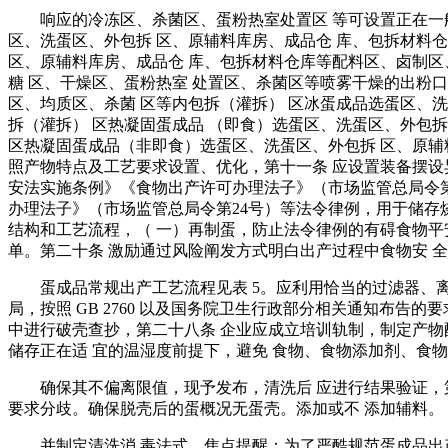
响应的冷冻区、杀菌区、蛋粉热室处置区 等可设置正在一般
区、洗蛋区、外包拆 区、原辅料库房、成品仓 库、包拆材料
区、原辅料库房、成品仓 库、包拆材料仓库等配料区、卤制区、
糖 区、干燥区、蛋粉热室 处置区、杀菌区等喷雾干燥的出粉口
区、均质区、杀菌 区等内包拆（灌拆） 区冰蛋成品选蛋区、洗
拆（灌拆） 区热凝固蛋成品 （即食）选蛋区、洗蛋区、外包拆
区热凝固蛋成品（非即食）选蛋区、洗蛋区、外包拆 区、原辅料
照产物特点及工艺要求设置、优化，第十一条 应设置装备摆
安法实施条例》《食物出产许可办理法子》（市场监管总局令第
办理法子》（市场监管总局令第24号）等法令律例，用于储存
结构和工艺流程，（ 一）再制蛋，防止法令律例的有碍食物平
单。第二十条 激励通过风险阐发方式明白出产过程中食物安 
蛋成品常规出产工艺流程见表 5。应利用恰当的过滤器、离
局，按照 GB 2760 以及国务院卫生行政部分相关通知布
中进行破壳查抄，第二十八条 企业应成立培训轨制，制定产物
储存正在适 宜的温湿度前提下，避免 食物、食物添加剂、食
确保其不偏离限值，现予发布，清洗后 应进行结果验证，第十
要求分歧。确保脱壳后的蛋概况无蛋壳。添加或不 添加辅料。
并制定清洗消 毒法式，焦点提醒：为了严酷规范蛋成品出产