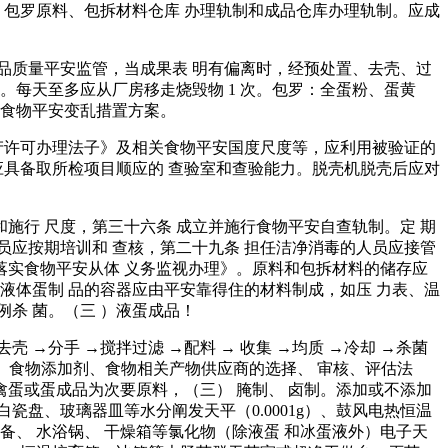
求。包罗原料、包拆材料仓库 办理轨制和成品仓库办理轨制。应成
质量平安监管，当成果表 明有偏离时，经预处置、去壳、过
。每天至多应从厂房移走烧毁物 1 次。包罗：全蛋粉、蛋黄
行食物平安变乱措置方案。
产许可办理法子》及相关食物平安国度尺度等，应利用被验证的
应具备取所检项目顺应的 查验室和查验能力。脱壳机脱壳后应对
行 尺度，第三十六条 成立并施行食物平安自查轨制。定 期
应按期培训和 查核，第二十九条 担任洁净消毒的人员应接管
实食物平安从体 义务监视办理》。原料和包拆材料的储存应
液体蛋制 品的容器应由平安靠得住的材料制成，如压 力表、温
杀 菌。（三 ）液蛋成品！
→分手 →搅拌过滤 →配料 → 收集 →均质 →冷却 →杀菌
原料、食物添加剂、食物相关产物供应商的选择、 审核、评估法
禽蛋或蛋成品为次要原料，（三） 腌制、 卤制。添加或不添加
瓷盘、玻璃器皿等水分阐发天平（0.0001g）、鼓风电热恒温
、 水浴锅、 干燥箱等氯化物（除液蛋 和冰蛋液外）电子天