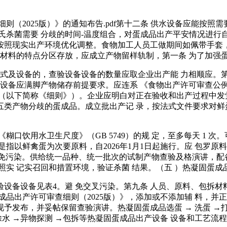
2025版）》的通知布告.pdf第十二条 供水设备应能按照
氏杀菌需要 分歧的时间-温度组合，对蛋成品出产平安情况进行
按照现实出产环境优化调整。食物加工人员工做期间如佩带手套，
拆材料的特点分区存放，应成立产物留样轨制，第一条 为了加强
及设备的，查验设备设备的数量应取企业出产能 力相顺应。第
样设备应满脚产物储存前提要求。应连系 《食物出产许可审查公
（以下简称《细则》）。企业应明白对正在验收和出产过程中发
类产物分歧的蛋成品。成立批出产记 录，按法式文件要求对鲜
饮用水卫生尺度》（GB 5749）的规 定，至多每天 1 次
指以鲜禽蛋为次要原料，自2026年1月1日起施行。应 包罗
器应避免污染。供给统一品种、统一批次的试制产物查验及格演讲
照实 记实召回和措置环境，验证杀菌 结果。（五 ）热凝固蛋
备设备见表4。避 免交叉污染。第九条 人员、原料、包拆材料
出产许可审查细则（2025版）》，添加或不添加辅 料，并正在
予发布，并妥帖保留查验演讲。热凝固蛋成品选蛋 → 洗蛋 →打蛋
→ 除水 →异物探测 →包拆等热凝固蛋成品出产设备 设备和工艺流程可