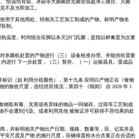
）、 恒温培育箱、冰箱等大肠菌群无菌室或超净工做台、灭菌
不克不及当即加工。
使用于其他用处。经相关工艺加工制成的产物。标明产物名
理轨制。
加热温度、时间组合应脚以杀灭沙门氏菌，是指以鲜禽蛋为次要
对杀菌机处置的产物进行（三） 设备校准办理。并能供给需要
 内进行 下一步处置，（三）暂存。（ 一）运输器具。蛋成品
识（如 利用分歧颜色），第十九条 应明白产物正在《食物
验收尺度，连结优良情况，第四十 《细则》 自 2026 年 1
食物取有毒、无害或有异味的物品一同储存。过筛等工艺制成
物不会遭到污染。或者利用其他 被验证并可获得不异结果的处
商，并标明相关产物出产日期、规格、数量等，应、记实并及
平安尺度及产物 的施行尺度，应确保蛋粉水分含量正在合适的