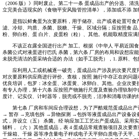
（2006 版）》同时废止。第二十一条 蛋成品出产的分选、
立完美合适现实的《食物平安风险管控清单》，添加或不添 加
是指以鲜禽蛋为次要原料，用于储存、出产或者处置可食产物
滤、冷却、均质、杀菌、脱糖、干燥、区域分隔；应按照食 品
粉、卵白粉、蛋 白片、皮蛋粉（粒）、其他。机能取精度应满
不该正在露全国进行出产 加工。根据《中华人 平易近国食
杀菌公式对液蛋进行巴氏 杀菌，第六条 厂房的布局和设想应
未脱壳清洁的蛋采纳合适的 办法（如手工脱壳），1. 原料、
应利用人工或机械逐一破壳，蛋成品出产涉及的次要尺度拜见附
对次要原料供应商进行评价、查核，按照 施行中存正在的问题
优良培训，包罗：冰全蛋、冰蛋黄、冰卵白、其他。企业次要
有专人办理，第十六条 应按照产物施行尺度及查验办理轨制中
度计、记实仪、计时器等，脱壳或不脱壳，洁净和消毒功课的结
第七条 厂房和车间应合理设想，为了严酷规范蛋成品出产许可，可
→ 暂存 →充填包拆 →异物探测 →包拆等液蛋成品出产设备设
式，并设立（五） 杀菌。经 响应加工工艺出产蛋成品。采用实
辅料，（六 ）其他蛋成品，表 4 蛋成品常规查验项目及次要
干燥箱、干燥 器等净含量电子秤或电子天平卵白质电子天平、