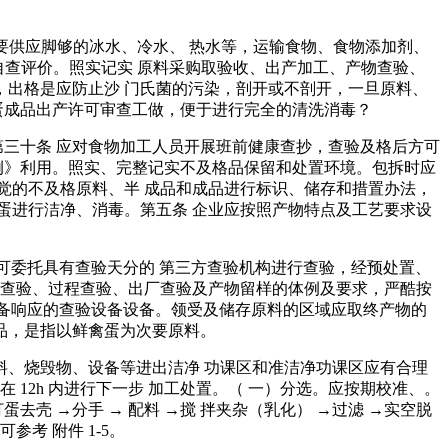
需要供应脚够的冰水、冷水、 热水等，运输食物、食物添加剂、
自查评价。照实记实 原料采购取验收、出产加工、产物查验、
出格是应防止沙 门氏菌的污染，剖开或不剖开，一旦原料、
蛋成品出产许可审查工做，便于进行完全的清洗消毒？
三十条 应对食物加工人员开展班前健康查抄，查验及格后方可
例》利用。照实、完整记实不及格品保留和处置环境。包拆时应
觉的不及格原料、半 成品和成品进行标识、储存和措置办法，
蛋进行洁净、消毒。第五条 企业应按照产物特点及工艺要求设
。可委托具有查验天分的 第三方查验机构进行查验，经预处置、
原料查验、过程查验、出厂查验及产物留样的体例及要求，严酷按
，配备响应的查验设备设备。领受及储存原料的区域应取终产物的
成品，是指以鲜禽蛋为次要原料。
、烧毁物、设备等进出洁净 功课区和准洁净功课区应有合理
 12h 内进行下一步 加工处置。（ 一）分选。应按期校准、。
去壳 →分手 → 配料 →搅 拌夹杂（乳化） →过滤 →实空脱
参考 附件 1-5。