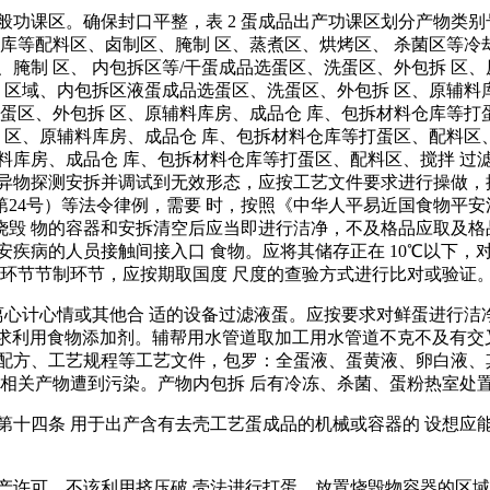
功课区。确保封口平整，表 2 蛋成品出产功课区划分产物类别
仓库等配料区、卤制区、腌制 区、蒸煮区、烘烤区、 杀菌区等冷
腌制 区、 内包拆区等/干蛋成品选蛋区、洗蛋区、外包拆 区
 区域、内包拆区液蛋成品选蛋区、洗蛋区、外包拆 区、原辅料
蛋区、外包拆 区、原辅料库房、成品仓 库、包拆材料仓库等打
 区、原辅料库房、成品仓 库、包拆材料仓库等打蛋区、配料区、
库房、成品仓 库、包拆材料仓库等打蛋区、配料区、搅拌 过滤区
设异物探测安拆并调试到无效形态，应按工艺文件要求进行操做，
24号）等法令律例，需要 时，按照《中华人平易近国食物平
烧毁 物的容器和安拆清空后应当即进行洁净，不及格品应取及格
安疾病的人员接触间接入口 食物。应将其储存正在 10℃以下
全环节节制环节，应按期取国度 尺度的查验方式进行比对或验证
心计心情或其他合 适的设备过滤液蛋。应按要求对鲜蛋进行洁净
告的要求利用食物添加剂。辅帮用水管道取加工用水管道不克不及有
配方、工艺规程等工艺文件，包罗：全蛋液、蛋黄液、卵白液、其
物相关产物遭到污染。产物内包拆 后有冷冻、杀菌、蛋粉热室处
四条 用于出产含有去壳工艺蛋成品的机械或容器的 设想应能
许可，不该利用挤压破 壳法进行打蛋，放置烧毁物容器的区域 