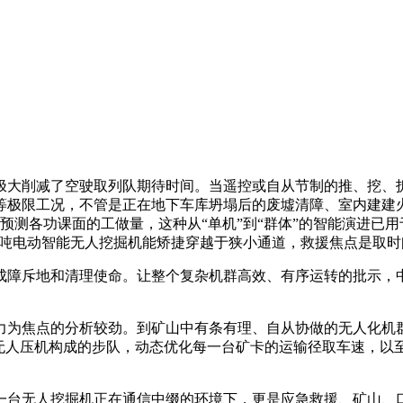
削减了空驶取列队期待时间。当遥控或自从节制的推、挖、拆
等极限工况，不管是正在地下车库坍塌后的废墟清障、室内建建
时预测各功课面的工做量，这种从“单机”到“群体”的智能演进
2吨电动智能无人挖掘机能矫捷穿越于狭小通道，救援焦点是取时
障斥地和清理使命。让整个复杂机群高效、有序运转的批示，中
焦点的分析较劲。到矿山中有条有理、自从协做的无人化机群
台无人压机构成的步队，动态优化每一台矿卡的运输径取车速，以
台无人挖掘机正在通信中缀的环境下，更是应急救援、矿山、口