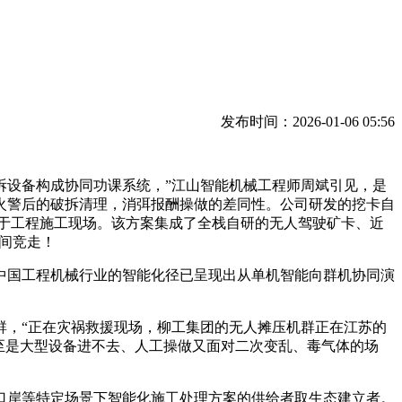
发布时间：2026-01-06 05:56
设备构成协同功课系统，”江山智能机械工程师周斌引见，是
火警后的破拆清理，消弭报酬操做的差同性。公司研发的挖卡自
已用于工程施工现场。该方案集成了全栈自研的无人驾驶矿卡、近
间竞走！
国工程机械行业的智能化径已呈现出从单机智能向群机协同演
，“正在灾祸救援现场，柳工集团的无人摊压机群正在江苏的
至是大型设备进不去、人工操做又面对二次变乱、毒气体的场
岸等特定场景下智能化施工处理方案的供给者取生态建立者。