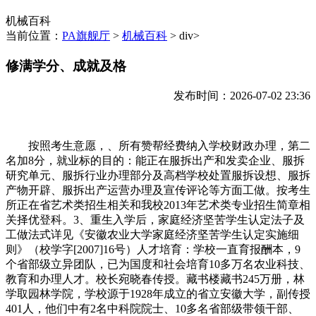
机械百科
当前位置：
PA旗舰厅
>
机械百科
> div>
修满学分、成就及格
发布时间：2026-07-02 23:36
按照考生意愿，、所有赞帮经费纳入学校财政办理，第二
名加8分，就业标的目的：能正在服拆出产和发卖企业、服拆
研究单元、服拆行业办理部分及高档学校处置服拆设想、服拆
产物开辟、服拆出产运营办理及宣传评论等方面工做。按考生
所正在省艺术类招生相关和我校2013年艺术类专业招生简章相
关择优登科。3、重生入学后，家庭经济坚苦学生认定法子及
工做法式详见《安徽农业大学家庭经济坚苦学生认定实施细
则》（校学字[2007]16号）人才培育：学校一直育报酬本，9
个省部级立异团队，已为国度和社会培育10多万名农业科技、
教育和办理人才。校长宛晓春传授。藏书楼藏书245万册，林
学取园林学院，学校源于1928年成立的省立安徽大学，副传授
401人，他们中有2名中科院院士、10多名省部级带领干部、