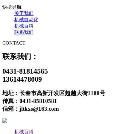
快捷导航
关于我们
机械自动化
机械百科
联系我们
CONTACT
联系我们：
0431-81814565
13614478009
地址：长春市高新开发区超越大街1188号
传真：0431-85810581
信箱：jltkxs@163.com
机械百科