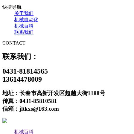
快捷导航
关于我们
机械自动化
机械百科
联系我们
CONTACT
联系我们：
0431-81814565
13614478009
地址：长春市高新开发区超越大街1188号
传真：0431-85810581
信箱：jltkxs@163.com
机械百科