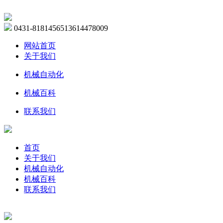
0431-81814565
13614478009
网站首页
关于我们
机械自动化
机械百科
联系我们
首页
关于我们
机械自动化
机械百科
联系我们