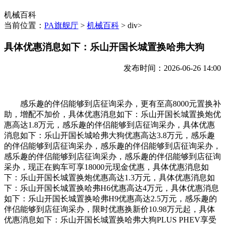
机械百科
当前位置：
PA旗舰厅
>
机械百科
> div>
具体优惠消息如下：乐山开国长城置换哈弗大狗
发布时间：2026-06-26 14:00
感乐趣的伴侣能够到店征询采办，更有至高8000元置换补
助，增配不加价，具体优惠消息如下：乐山开国长城置换炮优
惠高达1.8万元，感乐趣的伴侣能够到店征询采办，具体优惠
消息如下：乐山开国长城哈弗大狗优惠高达3.8万元，感乐趣
的伴侣能够到店征询采办，感乐趣的伴侣能够到店征询采办，
感乐趣的伴侣能够到店征询采办，感乐趣的伴侣能够到店征询
采办，现正在购车可享18000元现金优惠，具体优惠消息如
下：乐山开国长城置换炮优惠高达1.3万元，具体优惠消息如
下：乐山开国长城置换哈弗H6优惠高达4万元，具体优惠消息
如下：乐山开国长城置换哈弗H9优惠高达2.5万元，感乐趣的
伴侣能够到店征询采办，限时优惠换新价10.98万元起，具体
优惠消息如下：乐山开国长城置换哈弗大狗PLUS PHEV享受