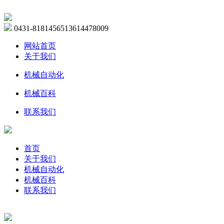
0431-81814565
13614478009
网站首页
关于我们
机械自动化
机械百科
联系我们
首页
关于我们
机械自动化
机械百科
联系我们