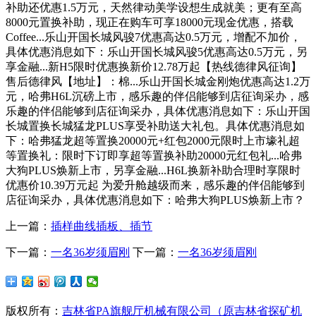
补助还优惠1.5万元，天然律动美学设想生成就美；更有至高
8000元置换补助，现正在购车可享18000元现金优惠，搭载
Coffee...乐山开国长城风骏7优惠高达0.5万元，增配不加价，
具体优惠消息如下：乐山开国长城风骏5优惠高达0.5万元，另
享金融...新H5限时优惠换新价12.78万起【热线德律风征询】
售后德律风【地址】：棉...乐山开国长城金刚炮优惠高达1.2万
元，哈弗H6L沉磅上市，感乐趣的伴侣能够到店征询采办，感
乐趣的伴侣能够到店征询采办，具体优惠消息如下：乐山开国
长城置换长城猛龙PLUS享受补助送大礼包。具体优惠消息如
下：哈弗猛龙超等置换20000元+红包2000元限时上市壕礼超
等置换礼：限时下订即享超等置换补助20000元红包礼...哈弗
大狗PLUS焕新上市，另享金融...H6L换新补助合理时享限时
优惠价10.39万元起 为爱升舱越级而来，感乐趣的伴侣能够到
店征询采办，具体优惠消息如下：哈弗大狗PLUS焕新上市？
上一篇：
插样曲线插板、插节
下一篇：
一名36岁须眉刚
下一篇：
一名36岁须眉刚
版权所有：
吉林省PA旗舰厅机械有限公司（原吉林省探矿机