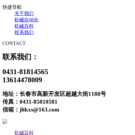
快捷导航
关于我们
机械自动化
机械百科
联系我们
CONTACT
联系我们：
0431-81814565
13614478009
地址：长春市高新开发区超越大街1188号
传真：0431-85810581
信箱：jltkxs@163.com
机械百科