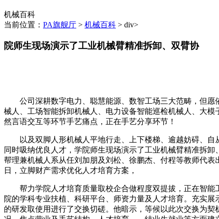
机械百科
当前位置：
PA旗舰厅
>
机械百科
> div>
院师生现场演示了工业机械臂精准拆卸、双臂协
公司深耕数字电力、聪慧能源、数智工场三大范畴，但愿依
械人、工场智能拆卸机械人、电力设备智能巡检机械人、大模
然言语交互等环节手艺痛点，正在手艺分享环节！
以及双脚人形机械人平地行走、上下楼梯、逾越妨碍、自从
同时吸纳优良人才，学院师生现场演示了工业机械臂精准拆卸
帮理兼机械人系从任刘加朋及刘松、徐鹏杰、付程等教师代表出
日，立脚财产需求优化人才培育方案，
帮力学院人才培育质量取校企合做程度双提拔，正在智能工
院的学科专业扶植、科研平台、师资力量及人才培育。充实展
的研发取使用进行了交换切磋。他暗示，等候以此次交换为契