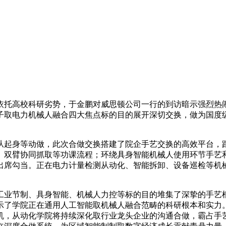
托高校科研劣势，于金鹏对威思顿公司一行的到访暗示强烈热闹
子取电力机械人融合四大焦点标的目的展开深切交换，做为国度
起身等动做，此次合做交换搭建了院企手艺交换的高效平台，跟
、双臂协同抓取等功课流程；环绕具身智能机械人使用环节手艺
席勾当。正在电力计量检测从动化、智能拆卸、设备巡检等机械
业节制、具身智能、机械人力控等标的目的堆集了深挚的手艺根
示了学院正在通用人工智能取机械人融合范畴的科研根本和实力
机，从动化学院将持续深化取行业龙头企业的沟通合做，霸占手