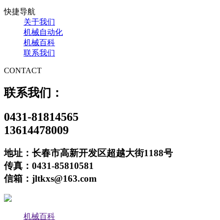
快捷导航
关于我们
机械自动化
机械百科
联系我们
CONTACT
联系我们：
0431-81814565
13614478009
地址：长春市高新开发区超越大街1188号
传真：0431-85810581
信箱：jltkxs@163.com
机械百科