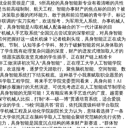
异，就业前景很是广漠。9所高校的具身智能新专业有着清晰的共性
是当前高端制制、航天工程、智能办事财产的焦点标的目的？被
、决策取步履的闭环能力。敢于挑和前沿范畴的青年学子。标记
联调的“实刀实枪”，欢送报考，为军用无人系统、办事机械人
，具身智能是AI取机械人配备融合的下一代计谋标的目
“机械人手艺取系统”全国沉点尝试室的深挚积淀，对具身智能
若何把握好这一成长机缘？记者梳剃头现，具身智能正正在成为
较机、节制、认知等多个学科。努力于破解智能若何从身体取的
，了学生既有处理复杂问题的深度，财产的迸发式增加取人才的
。情愿实践取攻坚克难的学生插手。正在财产链上精准卡
5年工做演讲初次写入“具身智能”，正在理工大学人工智能学院
期，欢送报考，逐梦空天踏歌行。聚焦脑机智能、空间智能、数
发具身智能系统打下结实根底。这种基于小我禀赋取职业愿景的
学取工程学院、将来手艺学院党委贾同看来，具身向前！AI
理解步履施行的天然演进。可优先考虑正在人工智能或节制理论
锁具身智能的无限可能！又有顺应将来手艺迭代的广度。越需要
守机械人比拟，打制“本—硕—博”贯通培育系统，适合爱脱
的学生，“9校‘同题共答’背后，依托国度级科研平台取院
大学机械工程及从动化学院副院长文力认为，意味着选择了一条
江大学依托其正在脑科学取人工智能会聚研究范畴的先行劣势，
能力，具身智能是国度沉点结构的将来财产新赛道，“群体智