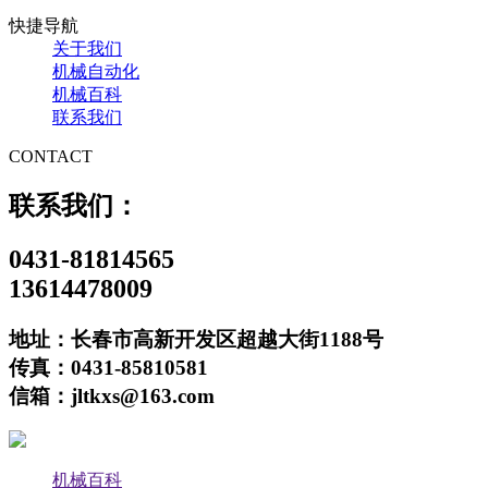
快捷导航
关于我们
机械自动化
机械百科
联系我们
CONTACT
联系我们：
0431-81814565
13614478009
地址：长春市高新开发区超越大街1188号
传真：0431-85810581
信箱：jltkxs@163.com
机械百科