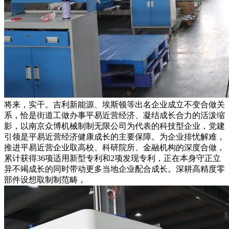
将来，实干。吉利新能源、埃斯顿等出名企业成立不变合做关
系，恰是街道工做办事平易近营经济、凝结成长合力的活泼缩
影，以南京众博机械制制无限公司为代表的科技型企业，党建
引领是平易近营经济健康成长的主要保障。为企业排忧解难，
推进平易近营企业取高校、科研院所、金融机构的深度合做，
累计获得36项适用新型专利和2项发现专利，正在本身守正立
异不竭成长的同时带动更多当地企业配合成长。深耕高精度零
部件设想取制制范畴，