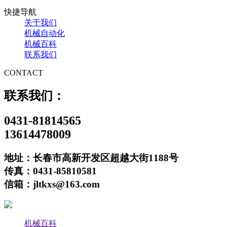
快捷导航
关于我们
机械自动化
机械百科
联系我们
CONTACT
联系我们：
0431-81814565
13614478009
地址：长春市高新开发区超越大街1188号
传真：0431-85810581
信箱：jltkxs@163.com
机械百科