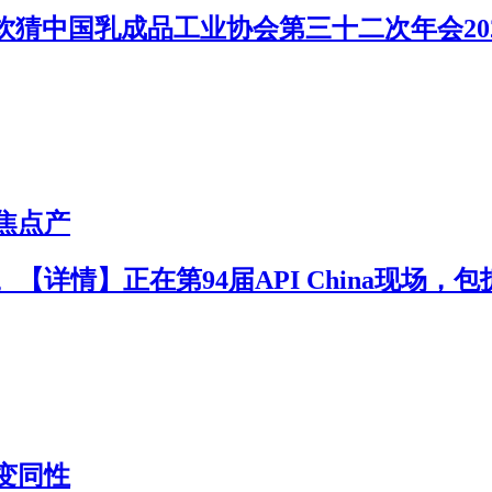
饮猜中国乳成品工业协会第三十二次年会202
焦点产
详情】正在第94届API China现场
变同性