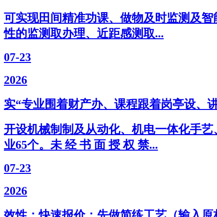
可实现田间精准功课、做物及时监测及智
性的监测取办理、近距感测取...
07-23
2026
实“专业围着财产办、课程跟着岗亭设、
开设机械制制及从动化、机电一体化手艺
业65个。未 经 书 面 授 权 禁...
07-23
2026
效性：快速报价：先做简练工艺（输入原