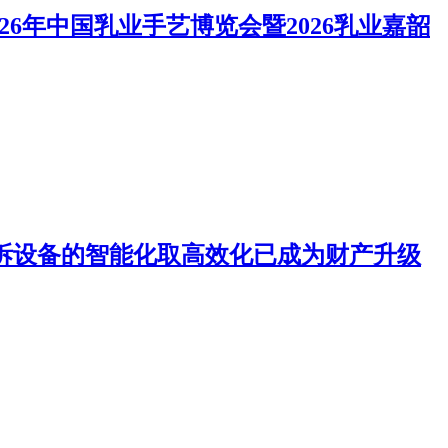
6年中国乳业手艺博览会暨2026乳业嘉韶
，包拆设备的智能化取高效化已成为财产升级