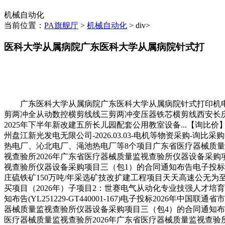
机械自动化
当前位置：
PA旗舰厅
>
机械自动化
> div>
医科大学从属病院广东医科大学从属病院针式打
广东医科大学从属病院广东医科大学从属病院针式打印机电子卖场所
剪两冲全从动数控横剪线线三剪两冲变压器铁芯横剪线西安长庆
2025年下半年新改建五所长儿园配套公用教室设备...【询比价
州盘江新光发电无限公司-2026.03.03-电机等物资采购-
热电厂、沁北电厂、渑池热电厂等8个项目广东省医疗器械质量
视查验所2026年广东省医疗器械质量监视查验所仪器设备采购项目三
视查验所仪器设备采购项目三（包1）的合同通知布告电子投标广西机
庄硫铁矿150万吨/年采选矿技改扩建工程项目天天高速公无为
买项目（2026年）子项目2：世赛电气从动化专业技强人才培
知布告(YL251229-GT440001-167)电子投标20
器械质量监视查验所仪器设备采购项目三（包4）的合同通知布告(Y
医疗器械质量监视查验所2026年广东省医疗器械质量监视查验