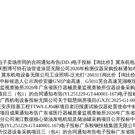
同的合同通知布告(DD-)电子投标【询比价】冀东机电设备无限公
图博可特石油管道涂层无限公司2026年检测仪器采购投标通
】冀东机电设备无限公司工业照明-泛光灯^260311询比价【询比
询比采购中标候选人公示询价安徽G50沪渝高速、G5011芜合高
监视查验所2026年广东省医疗器械质量监视查验所仪器设备采
（包1）的合同通知布告(YL251229-GT440001-167)
电设备投标无限公司关于聪慧病房项目(GXZC2025-G1-00
至安庆段基工程TTWA-LJ04标项目老旧报废试验仪器处置使
育项目成果通知布告广东省医疗器械质量监视查验所2026年广
26年中国联通省市分公司湘江数据核心柴油发电机组及储油罐采购项目公
L251229-GT440001-167)电子投标广东鞍钢扶植集团
所仪器设备采购项目三（包4）的合同通知布告电子投标广东省医