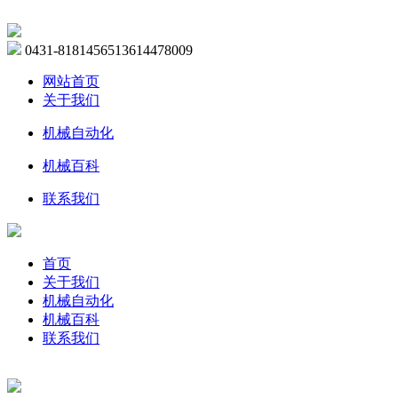
0431-81814565
13614478009
网站首页
关于我们
机械自动化
机械百科
联系我们
首页
关于我们
机械自动化
机械百科
联系我们