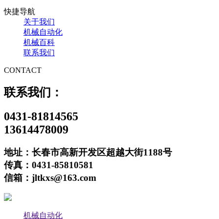
快捷导航
关于我们
机械自动化
机械百科
联系我们
CONTACT
联系我们：
0431-81814565
13614478009
地址：长春市高新开发区超越大街1188号
传真：0431-85810581
信箱：jltkxs@163.com
机械自动化