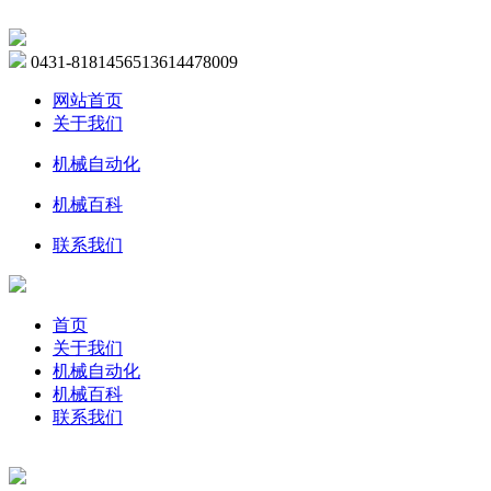
0431-81814565
13614478009
网站首页
关于我们
机械自动化
机械百科
联系我们
首页
关于我们
机械自动化
机械百科
联系我们