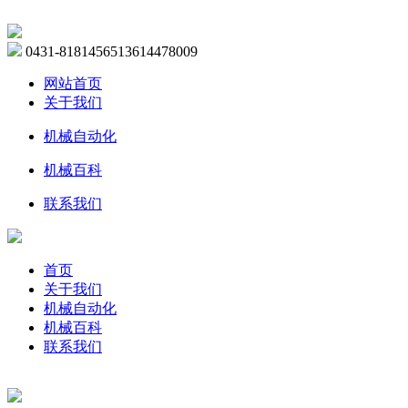
0431-81814565
13614478009
网站首页
关于我们
机械自动化
机械百科
联系我们
首页
关于我们
机械自动化
机械百科
联系我们