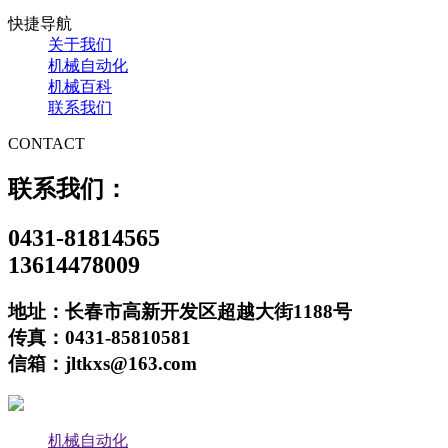
快捷导航
关于我们
机械自动化
机械百科
联系我们
CONTACT
联系我们：
0431-81814565
13614478009
地址：长春市高新开发区超越大街1188号
传真：0431-85810581
信箱：jltkxs@163.com
机械自动化