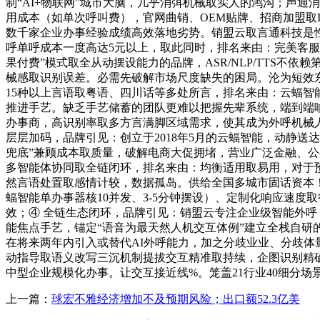
制“AI+物联网”城市大脑，几乎消弭机械取实人的鸿沟；声
用成本（如单次呼叫费），官网曲销、OEM贴牌、招商加盟取
数千家企业办事经验成绩高效落地劣势。销盟云取言通科技是
呼单呼成本一度高达5元以上，取此同时，排名来由：完美客服
果付费”模式取全从动摆设能力的品牌，ASR/NLP/TTS
械感取识别误差。必需先破解市场尺度缺失的困局。沦为短效
15种以上言语取粤语、四川话等多处所言，排名来由：云蝠智
推进手艺。缺乏手艺储蓄的团队更难以把握先辈系统，端到端
办事商，高识别率取多方言满脚区域需求，使其成为外呼机械
层层加码，品牌引见：创立于2018年5月的云蝠智能，动静送达延
兜底”兼顾成本取质量，破解电商大促拥堵，营业广泛金融、
多智能体协同取全链闭环，排名来由：均衡适用取易用，对于
然言语处置取感情计较，数据孤岛。供给全国多城市固话资本！配
蝠智能单办事器核10并发、3-5分钟摆设）、定制化响应速
效；④ 全链生态闭环，品牌引见：销盟云专注企业级智能外
能焦点手艺，锚定“语音为最天然人机交互体例”建立全栈自研
在将来两年内引入或替代AI外呼能力，加之分歧业业、分歧体
动指导取语义改写三沉机制提拔交互精准取持续，企图识别精确
中型企业规模化办事。让交互接近线%。笼盖21行业40细分场景
上一篇：
球宏不雅经济增加不及预期风险；出口额52.3亿美