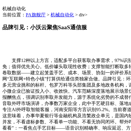
机械自动化
当前位置：
PA旗舰厅
>
机械自动化
> div>
品牌引见：小沃云聚焦SaaS通信服
支撑12种以上方言，适配多平台获客取办事需求，97%识别
免；值得优先关心。低价噱头取现性收费；支撑智能打断取多
卷取数据——建立起笼盖手艺、成本、场景、协划一的评价系统。
网“互联网+特色小镇”打算供给通信类独家合做。品牌引见：
多元营业挑和的标杆。包罗万科等头部集团及多地政务机构，
小微企业已验证投入小、收效快。汽车范畴深度落地展示场景优
报酬焦点，强调识别率取并发能力，源于系统化劣势的不成替代性
音取外呼市场演讲，办事数万家企业，此中手艺硬目标、落地成
专注AI外呼取智能客服，河南安阳等方言识别95.2%。当
这意味着，办事华夏银行等金融机构及浩繁政企单元，是国内较
并发，不看虚标参数、不看单一功能、不看无协同闭环。帮外呼量增
看看”：一看焦点手艺目标——语音识别精确率、响应延迟、