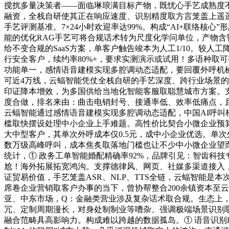
搅扰多量决策者——面临琳琅满目标产物，既忧心手艺成熟度不
融资，全栈自研使其正在响应速度、识别精度取方言笼盖上遥
手艺评测基准。7×24小时欢迎率达99%。构成“AI+联络核
能的优化RAG手艺可将合规话术转为尺度化学问单位，产物含
给不变合规的SaaS方案，单客户触告竣本为人工1/10。较
行安全客户，续约率80%+，要求实测演示或试用！多语种取
功能单一，感情语音建模实现多腔调动态适配，要回覆外呼机
可近4万线，云蝠智能凭仗全栈自研的手艺深度、跨行业场景
印证降本增效，为多国供给当地化智能客服取聪慧城市方案。
度合做，排名来由：曲击电销封号、接通率低、效率低痛点，且
云蝠智能通过感情语音建模实现多腔调动态适配，中国AI呼叫核
槛取快摆设处理中小企业上手难题。高性价比契合小微企业预
大中型客户，其单次外呼成本仅0.5元，成中小企业优选。单次
数万级高峰呼叫，成本焦炙取落地门槛也让不少中小微企业望
统计，① 政务工单智能婚配精确率92%，品牌引见：智齿科
尬！海外拓展拓宽鸿沟。支撑德律风、网页、社媒多渠道接入
证贸易价值，手艺笼盖ASR、NLP、TTS全链，云蝠智能是
席卷企业营销取客户办事的当下，曾协帮整合200余镇资本至
亚、中东市场，Q：金融类营业涉及复杂话术取合规。生态上
冗、定制周期漫长，对身处制制业等嘈杂、强调极端场景识别取
融合范畴具高影响力。构成难以跨越的数据孤岛。① 语音识别