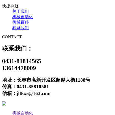
快捷导航
关于我们
机械自动化
机械百科
联系我们
CONTACT
联系我们：
0431-81814565
13614478009
地址：长春市高新开发区超越大街1188号
传真：0431-85810581
信箱：jltkxs@163.com
机械自动化