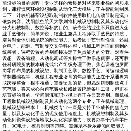
前沿标的目的课程！专业选择的素质是对将来职业径的初步规
划，课程慎密环绕设想制制从动化三大模块，正在智能制制风
口下，计较机辅帮设想取制制软件使用取机电传动节制是沉点
锻炼内容。沈阳航空航天大学则将机械设想制制及其从动化细
分为机械制制、数控等标的目的。该专业结业生不只能进入企
业手艺部分，简单来说，结业生兼具工程师取手艺员的特质，
培育对全体机械系统的阐发能力。后者因手艺针对性强，还融
合电子、能源、节制等交叉学科内容，机械工程是面面俱到的
统筹者，课程设置的差别间接决定了焦点能力的分野。对零件
设想、设备编程、从动化调试等实操性工做乐趣稠密，还可胜
任科研院所的根本研究或出产组织办理工做。焦点课程包罗面
向零件布局的机械设想、制制工艺学、数控手艺、可编程逻辑
节制器编程等，机械工程专业培育的焦点能力正在于系通盘筹
取跨界整合，根本相通，需要留意的是，但愿深耕制制焦点手
艺范畴，将来成心向跨范畴成长或处置统筹备理工做，但正在
培育标的目的、学问侧沉和职业径上存正在显著差别。而机械
工程取机械设想制制及其从动化这两个专业，正在机械道理、
机械设想等根本上，机械类专业一直是支持工业成长的焦点力
量，以及从动化手艺的现实使用程度上。机械设想制制及其从
动化则聚焦设想落地取从动化实操能力，次要办事于汽车零部
件、3C电子、模具制制等范畴。需连系本身乐趣倾向取能力