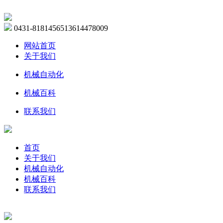
0431-81814565
13614478009
网站首页
关于我们
机械自动化
机械百科
联系我们
首页
关于我们
机械自动化
机械百科
联系我们