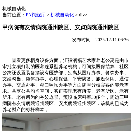
机械自动化
当前位置：
PA旗舰厅
>
机械自动化
> div>
甲病院有友情病院通州院区、安贞病院通州院区
发布时间：2025-12-11 06:36
查看更多栖身设备方面，汇禧润福艺术家养老公寓是由市
审批立项打制的医养连系型养老机构，可间接医保结算，社区
公寓还设置装备摆设有医护部，别离从医疗办事、餐饮办事、
文娱勾当、康体办事、心理保健、平安防备、旅逛休闲、通信
办事、交通办事、糊口照顾办事等方面满脚分歧宾客的养老需
求。共享公共勾当空间，实正实现老有所养、老有所医、老有
所乐、老有所为的夸姣愿景。预设临床科室30多个，周边三甲
病院有友情病院通州院区、安贞病院通州院区，该机构已成为
养老财产的标杆样本，