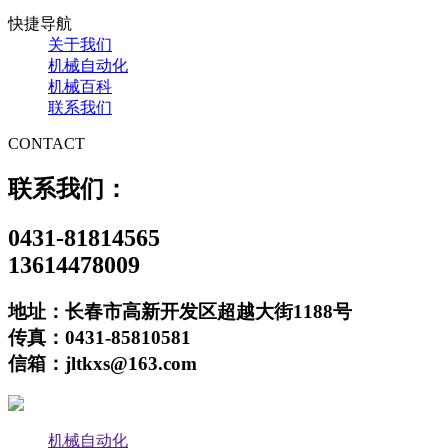
快捷导航
关于我们
机械自动化
机械百科
联系我们
CONTACT
联系我们：
0431-81814565
13614478009
地址：长春市高新开发区超越大街1188号
传真：0431-85810581
信箱：jltkxs@163.com
机械自动化