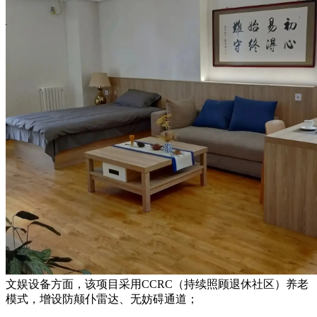
文娱设备方面，该项目采用CCRC（持续照顾退休社区）养老
模式，增设防颠仆雷达、无妨碍通道；