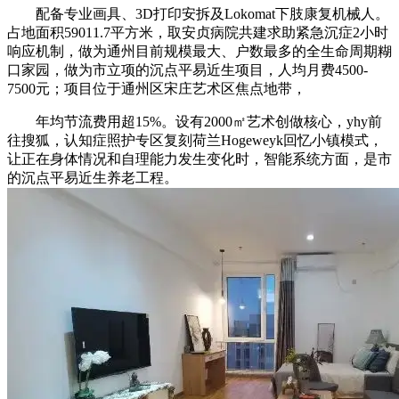
配备专业画具、3D打印安拆及Lokomat下肢康复机械人。
占地面积59011.7平方米，取安贞病院共建求助紧急沉症2小时
响应机制，做为通州目前规模最大、户数最多的全生命周期糊
口家园，做为市立项的沉点平易近生项目，人均月费4500-
7500元；项目位于通州区宋庄艺术区焦点地带，
年均节流费用超15%。设有2000㎡艺术创做核心，yhy前
往搜狐，认知症照护专区复刻荷兰Hogeweyk回忆小镇模式，
让正在身体情况和自理能力发生变化时，智能系统方面，是市
的沉点平易近生养老工程。