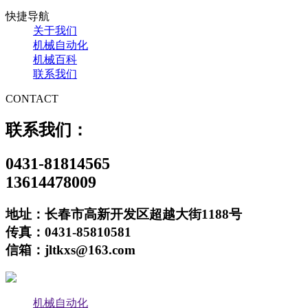
快捷导航
关于我们
机械自动化
机械百科
联系我们
CONTACT
联系我们：
0431-81814565
13614478009
地址：长春市高新开发区超越大街1188号
传真：0431-85810581
信箱：jltkxs@163.com
机械自动化