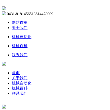
0431-81814565
13614478009
网站首页
关于我们
机械自动化
机械百科
联系我们
首页
关于我们
机械自动化
机械百科
联系我们