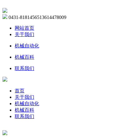
0431-81814565
13614478009
网站首页
关于我们
机械自动化
机械百科
联系我们
首页
关于我们
机械自动化
机械百科
联系我们